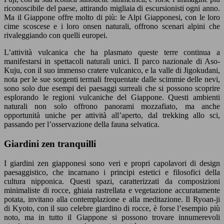
riconoscibile del paese, attirando migliaia di escursionisti ogni anno.
Ma il Giappone offre molto di più: le Alpi Giapponesi, con le loro
cime scoscese e i loro onsen naturali, offrono scenari alpini che
rivaleggiando con quelli europei.
L’attività vulcanica che ha plasmato queste terre continua a
manifestarsi in spettacoli naturali unici. Il parco nazionale di Aso-
Kuju, con il suo immenso cratere vulcanico, e la valle di Jigokudani,
nota per le sue sorgenti termali frequentate dalle scimmie delle nevi,
sono solo due esempi dei paesaggi surreali che si possono scoprire
esplorando le regioni vulcaniche del Giappone. Questi ambienti
naturali non solo offrono panorami mozzafiato, ma anche
opportunità uniche per attività all’aperto, dal trekking allo sci,
passando per l’osservazione della fauna selvatica.
Giardini zen tranquilli
I giardini zen giapponesi sono veri e propri capolavori di design
paesaggistico, che incarnano i principi estetici e filosofici della
cultura nipponica. Questi spazi, caratterizzati da composizioni
minimaliste di rocce, ghiaia rastrellata e vegetazione accuratamente
potata, invitano alla contemplazione e alla meditazione. Il Ryoan-ji
di Kyoto, con il suo celebre giardino di rocce, è forse l’esempio più
noto, ma in tutto il Giappone si possono trovare innumerevoli