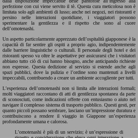
dalla disposizione impeccabile delle pantofole all’ingresso alla
perfezione con cui viene servito il tè. Questa cura meticolosa non è
limitata solo agli ambienti di lusso; anche nei negozi, nei ristoranti e
persino nelle interazioni quotidiane, i viaggiatori possono
sperimentare la gentilezza e il rispetto che sono al cuore
dell’omotenashi.
Un aspetto particolarmente apprezzato dell’ospitalità giapponese è la
capacità di far sentire gli ospiti a proprio agio, indipendentemente
dalle barriere linguistiche o culturali. Il personale degli hotel e dei
ristoranti spesso va oltre le aspettative per assicurarsi che i visitatori
abbiano tutto ciò di cui hanno bisogno, anche anticipando richieste
non espresse. Questa dedizione al servizio si estende anche agli
spazi pubblici, dove la pulizia e l’ordine sono mantenuti a livelli
impeccabili, contribuendo a creare un ambiente accogliente per tutti.
L’esperienza dell’omotenashi non si limita alle interazioni formali;
molti viaggiatori raccontano di atti di gentilezza spontanea da parte
di sconosciuti, come indicazioni offerte con entusiasmo o aiuto nel
navigare il complesso sistema di trasporto pubblico. Questi gesti, per
quanto piccoli possano sembrare, lasciano un’impressione duratura e
contribuiscono a rendere il viaggio in Giappone un’esperienza
profondamente umana e calorosa.
L’omotenashi è più di un servizio; è un’espressione di
rispetto e considerazione che eleva ogni interazione a