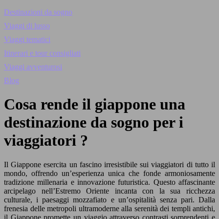
Destinazioni da sogno
Viaggi di lusso
Viaggi tematici
Itinerari e tour consigliati
Viaggi avventurosi
Blog
Cosa rende il giappone una
destinazione da sogno per i
viaggiatori ?
Il Giappone esercita un fascino irresistibile sui viaggiatori di tutto il
mondo, offrendo un’esperienza unica che fonde armoniosamente
tradizione millenaria e innovazione futuristica. Questo affascinante
arcipelago nell’Estremo Oriente incanta con la sua ricchezza
culturale, i paesaggi mozzafiato e un’ospitalità senza pari. Dalla
frenesia delle metropoli ultramoderne alla serenità dei templi antichi,
il Giappone promette un viaggio attraverso contrasti sorprendenti e