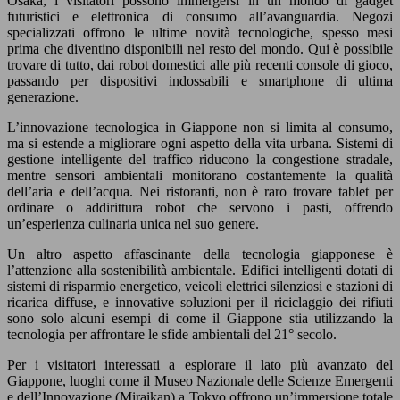
Osaka, i visitatori possono immergersi in un mondo di gadget
futuristici e elettronica di consumo all’avanguardia. Negozi
specializzati offrono le ultime novità tecnologiche, spesso mesi
prima che diventino disponibili nel resto del mondo. Qui è possibile
trovare di tutto, dai robot domestici alle più recenti console di gioco,
passando per dispositivi indossabili e smartphone di ultima
generazione.
L’innovazione tecnologica in Giappone non si limita al consumo,
ma si estende a migliorare ogni aspetto della vita urbana. Sistemi di
gestione intelligente del traffico riducono la congestione stradale,
mentre sensori ambientali monitorano costantemente la qualità
dell’aria e dell’acqua. Nei ristoranti, non è raro trovare tablet per
ordinare o addirittura robot che servono i pasti, offrendo
un’esperienza culinaria unica nel suo genere.
Un altro aspetto affascinante della tecnologia giapponese è
l’attenzione alla sostenibilità ambientale. Edifici intelligenti dotati di
sistemi di risparmio energetico, veicoli elettrici silenziosi e stazioni di
ricarica diffuse, e innovative soluzioni per il riciclaggio dei rifiuti
sono solo alcuni esempi di come il Giappone stia utilizzando la
tecnologia per affrontare le sfide ambientali del 21° secolo.
Per i visitatori interessati a esplorare il lato più avanzato del
Giappone, luoghi come il Museo Nazionale delle Scienze Emergenti
e dell’Innovazione (Miraikan) a Tokyo offrono un’immersione totale