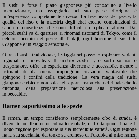
Il sushi è forse il piatto giapponese più conosciuto a livello
internazionale, ma assaggiarlo nel suo paese d’origine è
un’esperienza completamente diversa. La freschezza del pesce, la
qualità del riso e la maestria degli chef creano combinazioni di
sapori e consistenze che sono difficili da replicare altrove. Dai
piccoli sushi-ya di quartiere ai rinomati ristoranti di Tokyo, come il
celebre mercato del pesce di Tsukiji, ogni boccone di sushi in
Giappone è un viaggio sensoriale.
Oltre al sushi tradizionale, i viaggiatori possono esplorare varianti
regionali e innovative. Il
, o sushi su nastro
kaiten-zushi
trasportatore, offre un’esperienza divertente e accessibile, mentre i
ristoranti di alta cucina propongono creazioni avant-garde che
spingono i confini della tradizione. La vera magia del sushi
giapponese risiede non solo nel sapore, ma anche nel rituale che lo
circonda, dalla preparazione meticolosa alla presentazione
impeccabile.
Ramen saporitissimo alle spezie
Il ramen, un tempo considerato semplicemente cibo di strada, è
diventato un fenomeno culinario globale, e il Giappone rimane il
luogo migliore per esplorare la sua incredibile varietà. Ogni regione
ha la sua specialità, dal tonkotsu cremoso di Fukuoka al miso ramen