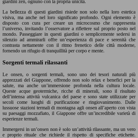
giardini zen, ognuno con la propria unicità.
La bellezza di questi giardini risiede non solo nella loro estetica
visiva, ma anche nel loro significato profondo. Ogni elemento è
disposto con cura per creare un microcosmo che rappresenta
l’universo, invitando l’osservatore a riflettere sul proprio posto nel
mondo. Passeggiare in questi giardini o semplicemente sedersi in
silenzio ad ammirarli offre un’esperienza di pace e serenità che
contrasta nettamente con il ritmo frenetico delle città moderne,
fornendo un rifugio di tranquillità per corpo e mente.
Sorgenti termali rilassanti
Le onsen, o sorgenti termali, sono uno dei tesori naturali più
apprezzati del Giappone, offrendo non solo relax e benefici per la
salute, ma anche un’immersione profonda nella cultura locale.
Queste acque geotermiche, ricche di minerali, sono il risultato
dell’intensa attività vulcanica del paese e sono state utilizzate per
secoli come luoghi di purificazione e ringiovanimento. Dalle
lussuose stazioni termali di montagna agli onsen all’aperto con vista
su paesaggi mozzafiato, il Giappone offre un’incredibile varietà di
esperienze termali.
Immergersi in un’onsen non è solo un’attività rilassante, ma un vero
e proprio rituale che richiede il rispetto di specifiche etichette.