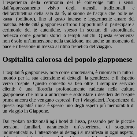
L’esperienza della cerimonia del tè coinvolge tutti i sensi:
dall’apprezzamento visivo degli utensili tradizionali e
dell’architettura della sala da tè, al suono dell’acqua che bolle nel
(bollitore), fino al gusto intenso e leggermente amaro del
kama
matcha. Molte città giapponesi offrono l’opportunità di partecipare a
cerimonie del tè autentiche, spesso in scenari di straordinaria
bellezza come giardini storici o templi antichi. Questa esperienza
non è solo un’immersione nella tradizione, ma anche un momento di
pace e riflessione in mezzo al ritmo frenetico del viaggio.
Ospitalità calorosa del popolo giapponese
L’ospitalità giapponese, nota come omotenashi, è rinomata in tutto il
mondo per la sua attenzione ai dettagli, la gentilezza e il rispetto
verso l’ospite. Questo concetto va ben oltre il semplice servizio
clienti; è una filosofia profondamente radicata nella cultura
giapponese che mira a anticipare e soddisfare i desideri dell’ospite
prima ancora che vengano espressi. Per i viaggiatori, l’esperienza di
questa ospitalità unica è spesso uno degli aspetti più memorabili di
un viaggio in Giappone.
Dai ryokan tradizionali agli hotel di lusso, passando per le piccole
pensioni familiari, garantendo un’esperienza di soggiorno
indimenticabile. L’attenzione ai dettagli si manifesta in ogni aspetto,