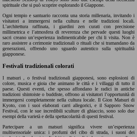
spirituale che si può scoprire esplorando il Giappone.
Ogni tempio e santuario racconta una storia millenaria, invitando i
visitatori a immergersi nella cultura e nelle tradizioni locali.
L’architettura raffinata, i giardini zen curati con precisione
millimetrica e l’atmosfera di reverenza che pervade questi luoghi
sacri creano un’esperienza indimenticabile per chi li visita. Non è
raro assistere a cerimonie tradizionali o rituali che si tramandano da
generazioni, offrendo uno sguardo autentico sulla spiritualità
giapponese.
Festivali tradizionali colorati
I matsuri , o festival tradizionali giapponesi, sono esplosioni di
colore, musica e gioia che animano le città e i villaggi di tutto il
paese. Questi eventi, che spesso affondano le radici in antiche
tradizioni shintoiste o buddiste, offrono ai visitatori l’opportunità di
immergersi completamente nella cultura locale. Il Gion Matsuri di
Kyoto, con i suoi elaborati carri allegorici, e il Sapporo Snow
Festival, con le sue incredibili sculture di ghiaccio, sono solo due
esempi della varietà e della spettacolarità di questi festival.
Partecipare a un matsuri significa vivere un’esperienza
multisensoriale unica: i profumi del cibo di strada, i suoni dei