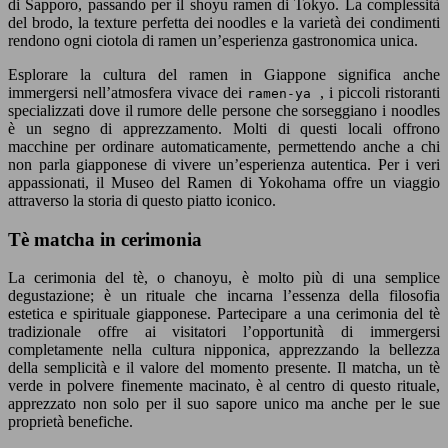
di Sapporo, passando per il shoyu ramen di Tokyo. La complessità
del brodo, la texture perfetta dei noodles e la varietà dei condimenti
rendono ogni ciotola di ramen un’esperienza gastronomica unica.
Esplorare la cultura del ramen in Giappone significa anche
immergersi nell’atmosfera vivace dei
, i piccoli ristoranti
ramen-ya
specializzati dove il rumore delle persone che sorseggiano i noodles
è un segno di apprezzamento. Molti di questi locali offrono
macchine per ordinare automaticamente, permettendo anche a chi
non parla giapponese di vivere un’esperienza autentica. Per i veri
appassionati, il Museo del Ramen di Yokohama offre un viaggio
attraverso la storia di questo piatto iconico.
Tè matcha in cerimonia
La cerimonia del tè, o chanoyu, è molto più di una semplice
degustazione; è un rituale che incarna l’essenza della filosofia
estetica e spirituale giapponese. Partecipare a una cerimonia del tè
tradizionale offre ai visitatori l’opportunità di immergersi
completamente nella cultura nipponica, apprezzando la bellezza
della semplicità e il valore del momento presente. Il matcha, un tè
verde in polvere finemente macinato, è al centro di questo rituale,
apprezzato non solo per il suo sapore unico ma anche per le sue
proprietà benefiche.