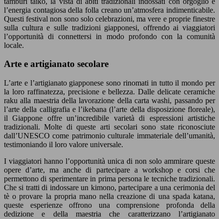
tamburi taiko, la vista di abiti tradizionali indossati con orgoglio e
l’energia contagiosa della folla creano un’atmosfera indimenticabile.
Questi festival non sono solo celebrazioni, ma vere e proprie finestre
sulla cultura e sulle tradizioni giapponesi, offrendo ai viaggiatori
l’opportunità di connettersi in modo profondo con la comunità
locale.
Arte e artigianato secolare
L’arte e l’artigianato giapponese sono rinomati in tutto il mondo per
la loro raffinatezza, precisione e bellezza. Dalle delicate ceramiche
raku alla maestria della lavorazione della carta washi, passando per
l’arte della calligrafia e l’ikebana (l’arte della disposizione floreale),
il Giappone offre un’incredibile varietà di espressioni artistiche
tradizionali. Molte di queste arti secolari sono state riconosciute
dall’UNESCO come patrimonio culturale immateriale dell’umanità,
testimoniando il loro valore universale.
I viaggiatori hanno l’opportunità unica di non solo ammirare queste
opere d’arte, ma anche di partecipare a workshop e corsi che
permettono di sperimentare in prima persona le tecniche tradizionali.
Che si tratti di indossare un kimono, partecipare a una cerimonia del
tè o provare la propria mano nella creazione di una spada katana,
queste esperienze offrono una comprensione profonda della
dedizione e della maestria che caratterizzano l’artigianato