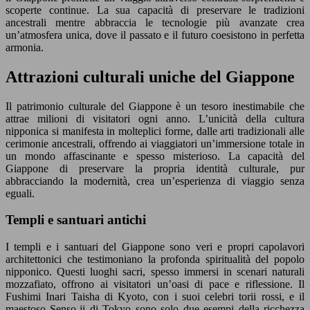
scoperte continue. La sua capacità di preservare le tradizioni
ancestrali mentre abbraccia le tecnologie più avanzate crea
un’atmosfera unica, dove il passato e il futuro coesistono in perfetta
armonia.
Attrazioni culturali uniche del Giappone
Il patrimonio culturale del Giappone è un tesoro inestimabile che
attrae milioni di visitatori ogni anno. L’unicità della cultura
nipponica si manifesta in molteplici forme, dalle arti tradizionali alle
cerimonie ancestrali, offrendo ai viaggiatori un’immersione totale in
un mondo affascinante e spesso misterioso. La capacità del
Giappone di preservare la propria identità culturale, pur
abbracciando la modernità, crea un’esperienza di viaggio senza
eguali.
Templi e santuari antichi
I templi e i santuari del Giappone sono veri e propri capolavori
architettonici che testimoniano la profonda spiritualità del popolo
nipponico. Questi luoghi sacri, spesso immersi in scenari naturali
mozzafiato, offrono ai visitatori un’oasi di pace e riflessione. Il
Fushimi Inari Taisha di Kyoto, con i suoi celebri torii rossi, e il
maestoso Senso-ji di Tokyo sono solo due esempi della ricchezza