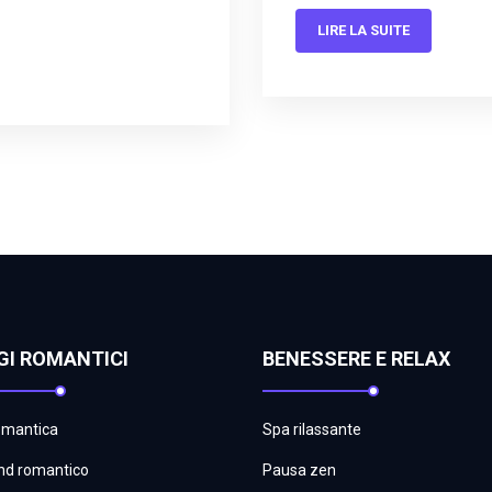
LIRE LA SUITE
GI ROMANTICI
BENESSERE E RELAX
omantica
Spa rilassante
d romantico
Pausa zen