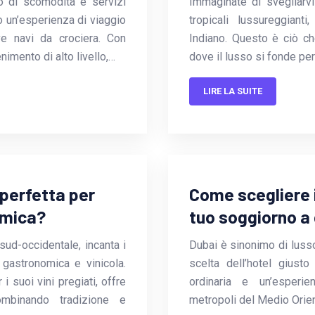
o di scomodità e servizi
Immaginate di svegliarvi 
no un’esperienza di viaggio
tropicali lussureggiant
ve navi da crociera. Con
Indiano. Questo è ciò ch
enimento di alto livello,…
dove il lusso si fonde pe
LIRE LA SUITE
perfetta per
Come scegliere il
omica?
tuo soggiorno a 
sud-occidentale, incanta i
Dubai è sinonimo di lusso,
a gastronomica e vinicola.
scelta dell’hotel giust
i suoi vini pregiati, offre
ordinaria e un’esperie
combinando tradizione e
metropoli del Medio Orien