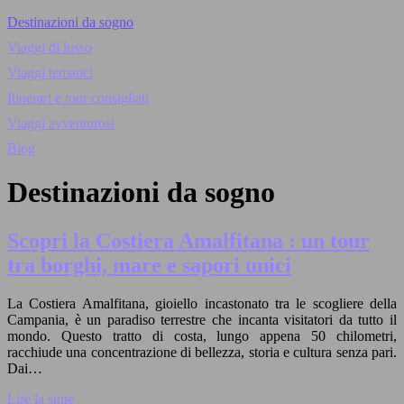
Destinazioni da sogno
Viaggi di lusso
Viaggi tematici
Itinerari e tour consigliati
Viaggi avventurosi
Blog
Destinazioni da sogno
Scopri la Costiera Amalfitana : un tour
tra borghi, mare e sapori unici
La Costiera Amalfitana, gioiello incastonato tra le scogliere della
Campania, è un paradiso terrestre che incanta visitatori da tutto il
mondo. Questo tratto di costa, lungo appena 50 chilometri,
racchiude una concentrazione di bellezza, storia e cultura senza pari.
Dai…
Lire la suite