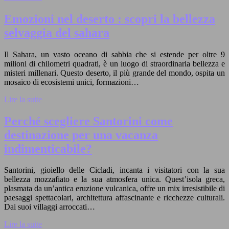
Emozioni nel deserto : scopri la bellezza
selvaggia del sahara
Il Sahara, un vasto oceano di sabbia che si estende per oltre 9
milioni di chilometri quadrati, è un luogo di straordinaria bellezza e
misteri millenari. Questo deserto, il più grande del mondo, ospita un
mosaico di ecosistemi unici, formazioni…
Lire la suite
Perché scegliere Santorini come
destinazione per una vacanza
indimenticabile?
Santorini, gioiello delle Cicladi, incanta i visitatori con la sua
bellezza mozzafiato e la sua atmosfera unica. Quest’isola greca,
plasmata da un’antica eruzione vulcanica, offre un mix irresistibile di
paesaggi spettacolari, architettura affascinante e ricchezze culturali.
Dai suoi villaggi arroccati…
Lire la suite